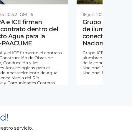
25 10:15:21 GMT-6
25 10:15:21 GMT-6
18 jun. 2025 10:14:55 GM
18 jun. 2025 10:14:55 GM
 e ICE firman
 e ICE firman
Grupo ICE inicia
Grupo ICE inicia
contrato dentro del
contrato dentro del
de iluminación y
de iluminación y
to Agua para la
to Agua para la
conectividad en
conectividad en
a-PAACUME
a-PAACUME
Nacional 32
Nacional 32
 y el ICE firmaron el contrato
 y el ICE firmaron el contrato
Grupo ICE dio inicio al 
Grupo ICE dio inicio al 
 Construcción de Obras de
 Construcción de Obras de
alumbrado público y fo
alumbrado público y fo
, Conducción y las
, Conducción y las
de la conexión a interne
de la conexión a interne
es Arqueológicas para el
es Arqueológicas para el
Nacional 32, que atravie
Nacional 32, que atravie
 de Abastecimiento de Agua
 de Abastecimiento de Agua
Nacional Braulio Carrillo
Nacional Braulio Carrillo
uenca Media del Río
uenca Media del Río
e y Comunidades Costeras
e y Comunidades Costeras
ed
!
stro servicio.