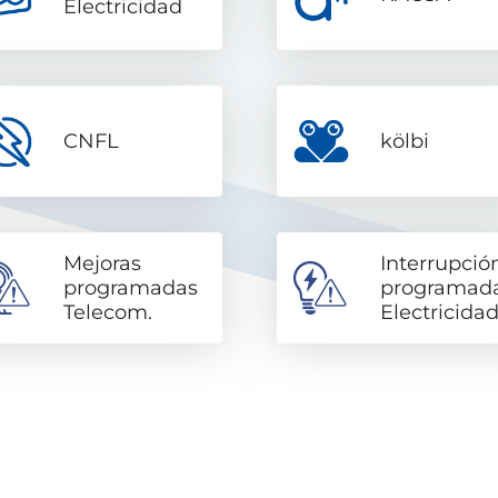
Electricidad
CNFL
kölbi
Mejoras
Interrupció
programadas
programad
Telecom.
Electricida