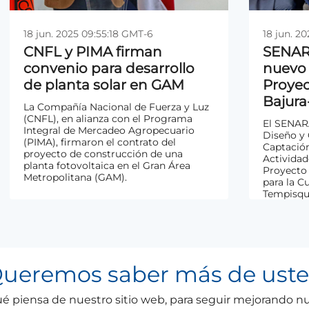
18 jun. 2025 09:55:18 GMT-6
18 jun. 2025 09:55:18 GMT-6
18 jun. 20
18 jun. 20
CNFL y PIMA firman
CNFL y PIMA firman
SENARA
SENARA
convenio para desarrollo
convenio para desarrollo
nuevo 
nuevo 
de planta solar en GAM
de planta solar en GAM
Proyec
Proyec
Bajur
Bajur
La Compañía Nacional de Fuerza y Luz
La Compañía Nacional de Fuerza y Luz
(CNFL), en alianza con el Programa
(CNFL), en alianza con el Programa
El SENARA
El SENARA
Integral de Mercadeo Agropecuario
Integral de Mercadeo Agropecuario
Diseño y
Diseño y
(PIMA), firmaron el contrato del
(PIMA), firmaron el contrato del
Captación
Captación
proyecto de construcción de una
proyecto de construcción de una
Actividad
Actividad
planta fotovoltaica en el Gran Área
planta fotovoltaica en el Gran Área
Proyecto
Proyecto
Metropolitana (GAM).
Metropolitana (GAM).
para la C
para la C
Tempisqu
Tempisqu
ueremos
saber
más
de
ust
 piensa de nuestro sitio web, para seguir mejorando nue