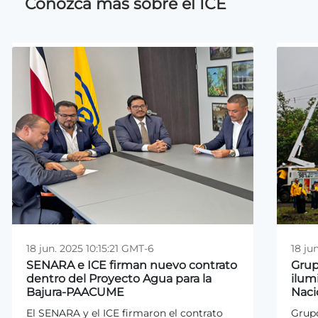
Conozca más sobre el ICE
18 jun. 2025 10:15:21 GMT-6
18 ju
SENARA e ICE firman nuevo contrato
Grup
dentro del Proyecto Agua para la
ilum
Bajura-PAACUME
Naci
El SENARA y el ICE firmaron el contrato
Grupo