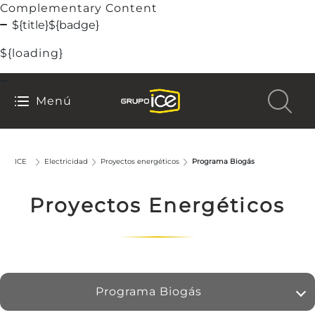
Complementary Content
${title}
${badge}
${loading}
Menú
ICE
Electricidad
Proyectos energéticos
Programa Biogás
Proyectos Energéticos
Programa Biogás