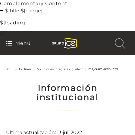
Complementary Content
${title}
${badge}
${loading}
Menú
ICE
En línea
Soluciones integrales
elect
mejoramiento-infra
Información
institucional
Última actualización: 13 jul. 2022